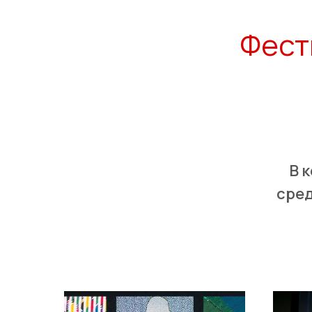
Фест
В 
сред