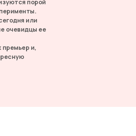
лизуются порой
сперименты.
 сегодня или
ые очевидцы ее
 премьер и,
тересную