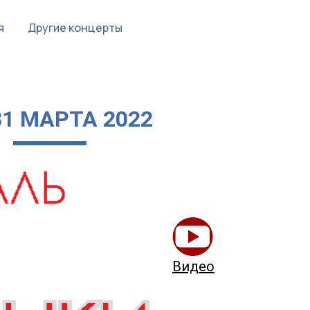
я
Другие концерты
 31 МАРТА 2022
lise just at
Видео