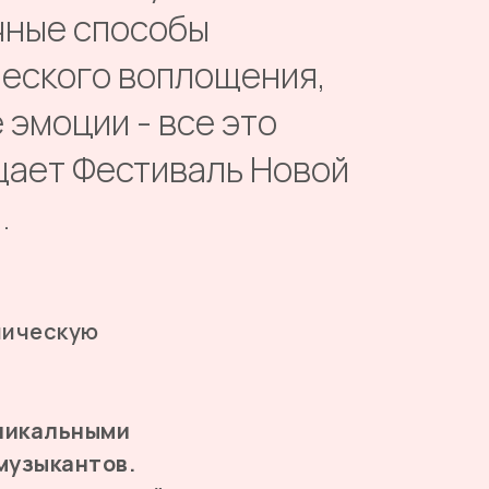
чные способы
еского воплощения,
 эмоции - все это
ает Фестиваль Новой
.
ническую
уникальными
музыкантов.