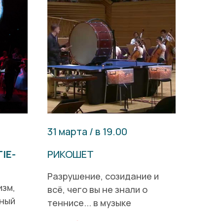
31 марта / в 19.00
IE-
РИКОШЕТ
Разрушение, созидание и
изм,
всё, чего вы не знали о
нный
теннисе... в музыке