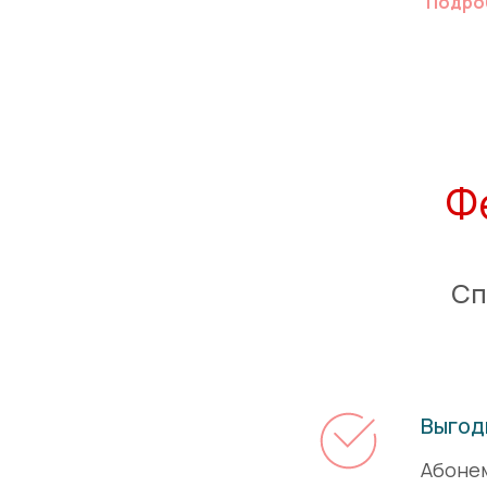
Подро
Ф
Сп
Выгод
Абонем