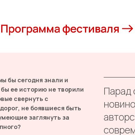
Программа фестиваля
мы бы сегодня знали и
Парад 
 бы ее историю не творили
овые свернуть с
новино
дорог, не боявшиеся быть
авторс
умеющие заглянуть за
пного?
соврем