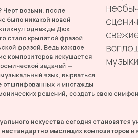
необы
? Черт возьми, после
сценич
не было никакой новой
скликнул однажды Дюк
свежие
то стало крылатой фразой.
воплощ
ской фразой. Ведь каждое
ие композиторов искушается
музыки
осмической задачей —
 музыкальный язык, вырваться
е отшлифованных и многажды
монических решений, создать свою симфо
уального искусства сегодня становятся 
 нестандартно мыслящих композиторов и 