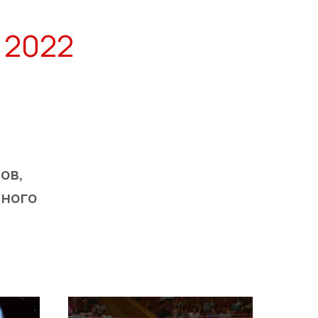
 2022
ов,
ьного