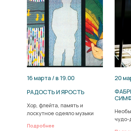
16 марта / в 19.00
20 мар
ФАБР
РАДОСТЬ И ЯРОСТЬ
СИМФ
Хор, флейта, память и
Необы
лоскутное одеяло музыки
чудо-
Подробнее