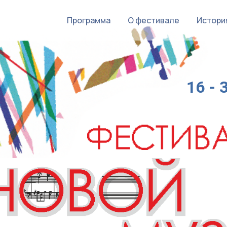
Программа
О фестивале
Истори
16 -
u've even dreamed about is possible to rea
the moment when you decided to win.