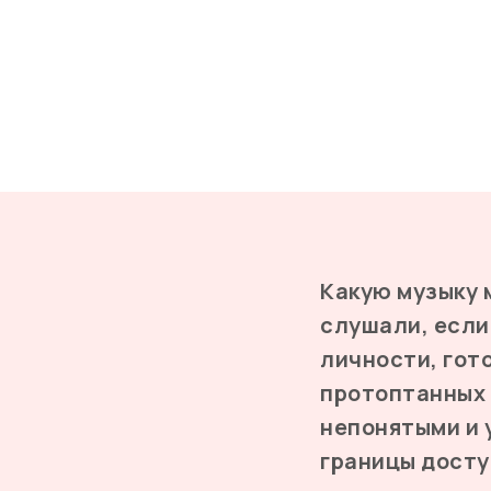
Какую музыку 
слушали, если
личности, гот
протоптанных 
непонятыми и 
границы досту